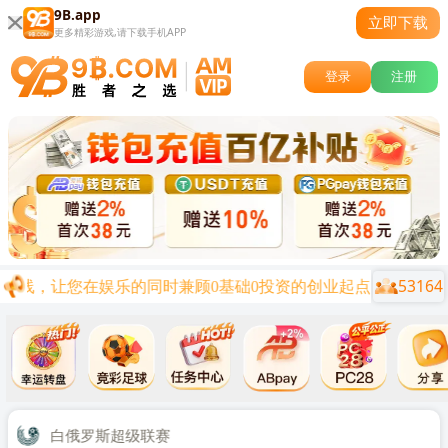
9B.app
立即下载
更多精彩游戏,请下载手机APP
登录
注册
53164
上线，让您在娱乐的同时兼顾0基础0投资的创业起点。
关闭
时后
白俄罗斯超级联赛