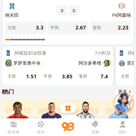
先点击
，再
“添加到主屏幕”
0
0
精英
纳夫田
FK阿森纳
列弗
5
3.3
2.67
2.23
主胜
平局
客胜
主
阿根廷职业联赛
7小时后
阿根廷
罗萨里奥中央
阿尔多希维
里瓦达
1.51
3.85
7.4
主胜
平局
客胜
主胜
热门
更多
娱乐城
滚球
优惠
我的